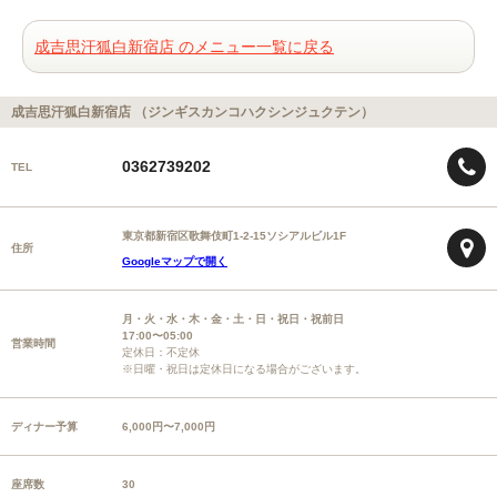
成吉思汗狐白新宿店 のメニュー一覧に戻る
成吉思汗狐白新宿店 （ジンギスカンコハクシンジュクテン）
0362739202
TEL
東京都新宿区歌舞伎町1-2-15ソシアルビル1F
住所
Googleマップで開く
月・火・水・木・金・土・日・祝日・祝前日
17:00〜05:00
営業時間
定休日：不定休
※日曜・祝日は定休日になる場合がございます。
ディナー予算
6,000円〜7,000円
座席数
30