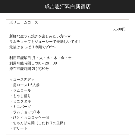
成吉思汗狐白新宿店
ボリュームコース
6,600円
新鮮な生ラム焼きを楽しみたい方へ★
ラムチョップもジューシーで美味しいです！
最後はさっぱり冷麺で〆(^^♪
利用可能曜日 月・火・水・木・金・土
利用可能時間 17:00～29：00
滞在可能時間 2時間30分
＜コース内容＞
・肩ロース1.5人前
・ラムロール
・もやし盛り
・ミニタタキ
・ミニバーグ
・ラムチョップ1本
・ひとくちコロッケ一個
・ちゃんぽん麺（こだわりの生卵）
・デザート